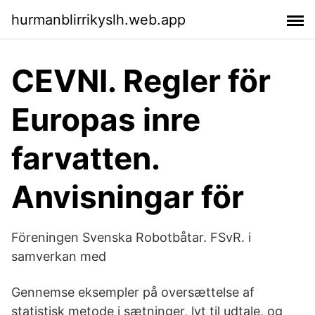
hurmanblirrikyslh.web.app
CEVNI. Regler för
Europas inre
farvatten.
Anvisningar för
Föreningen Svenska Robotbåtar. FSvR. i
samverkan med
Gennemse eksempler på oversættelse af
statistisk metode i sætninger, lyt til udtale, og