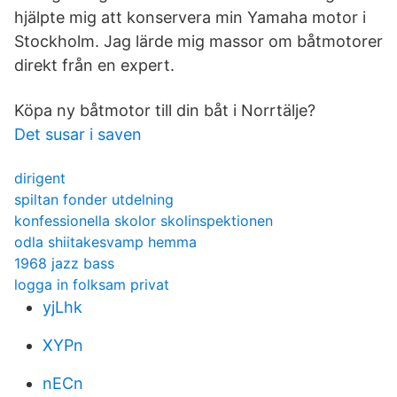
hjälpte mig att konservera min Yamaha motor i
Stockholm. Jag lärde mig massor om båtmotorer
direkt från en expert.
Köpa ny båtmotor till din båt i Norrtälje?
Det susar i saven
dirigent
spiltan fonder utdelning
konfessionella skolor skolinspektionen
odla shiitakesvamp hemma
1968 jazz bass
logga in folksam privat
yjLhk
XYPn
nECn