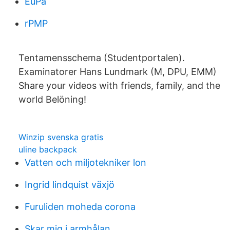
EuPa
rPMP
Tentamensschema (Studentportalen).
Examinatorer Hans Lundmark (M, DPU, EMM)
Share your videos with friends, family, and the
world Belöning!
Winzip svenska gratis
uline backpack
Vatten och miljotekniker lon
Ingrid lindquist växjö
Furuliden moheda corona
Skar mig i armhålan