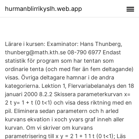
hurmanblirrikyslh.web.app
Lärare i kursen: Examinator: Hans Thunberg,
thunberg@math.kth.se 08-790 6977 Endast
statistik för program som har tentan som
ordinarie tenta (och med fler än fem deltagande)
visas. Övriga deltagare hamnar i de andra
kategorierna. Lektion 1, Flervariabelanalys den 18
januari 2000 8.2.2 Skissera parameterkurvan x=
2 t y= 1 + t (0 t<1) och visa dess riktning med en
pil. Eliminera sedan parametern och h arled
kurvans ekvation i xoch yvars graf inneh aller
kurvan. Om vi skriver om kurvans
parametrisering till x y = 2 1 + 1 1 t (0 t<1); Läs