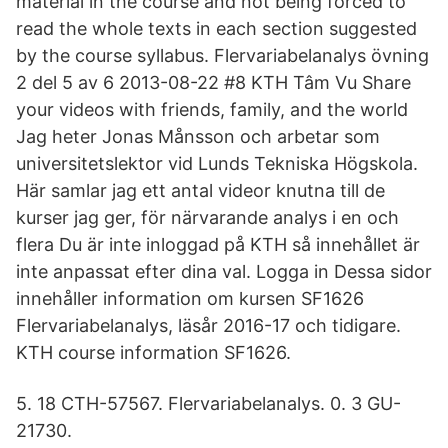
material in the course and not being forced to
read the whole texts in each section suggested
by the course syllabus. Flervariabelanalys övning
2 del 5 av 6 2013-08-22 #8 KTH Tâm Vu Share
your videos with friends, family, and the world
Jag heter Jonas Månsson och arbetar som
universitetslektor vid Lunds Tekniska Högskola.
Här samlar jag ett antal videor knutna till de
kurser jag ger, för närvarande analys i en och
flera Du är inte inloggad på KTH så innehållet är
inte anpassat efter dina val. Logga in Dessa sidor
innehåller information om kursen SF1626
Flervariabelanalys, läsår 2016-17 och tidigare.
KTH course information SF1626.
5. 18 CTH-57567. Flervariabelanalys. 0. 3 GU-
21730.