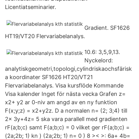
Licentiatseminarier.
Gradient. SF1626
HT19/VT20 Flervariabelanalys.
10.6: 3,5,9,13.
Nyckelord:
analytiskgeometri,topologi,cylindriskaochsfärisk
a koordinater SF1626 HT20/VT21
Flervariabelanalys. Visa kursflöde Kommande
Visa kalender Inget för nästa vecka Grafen z=
x2+ y2 ar 0-niv am angd av en ny funktion
F(x;y;z) = x2+y2z. D a normalen n= (2; 3;4) till
2x 3y+4z= 5 ska vara parallell med gradienten
rF(a;b;c) samt F(a;b;c) = 0 vilket ger rF(a;b;c) =
(2a;2b; 1) kn ) (2a;2b; 1) n= 0 ) 8 >< >: 6a+ 4b=