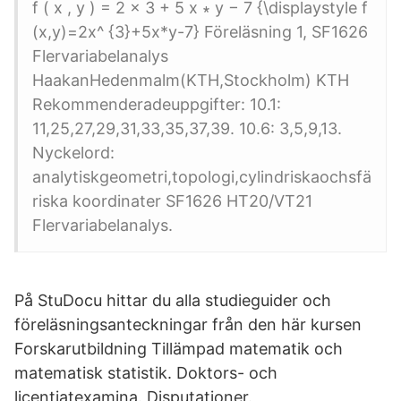
f ( x , y ) = 2 x 3 + 5 x ∗ y − 7 {\displaystyle f
(x,y)=2x^ {3}+5x*y-7} Föreläsning 1, SF1626
Flervariabelanalys
HaakanHedenmalm(KTH,Stockholm) KTH
Rekommenderadeuppgifter: 10.1:
11,25,27,29,31,33,35,37,39. 10.6: 3,5,9,13.
Nyckelord:
analytiskgeometri,topologi,cylindriskaochsfä
riska koordinater SF1626 HT20/VT21
Flervariabelanalys.
På StuDocu hittar du alla studieguider och
föreläsningsanteckningar från den här kursen
Forskarutbildning Tillämpad matematik och
matematisk statistik. Doktors- och
licentiatexamina. Disputationer.