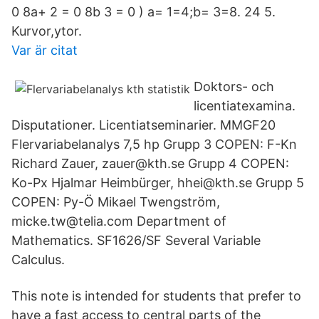
0 8a+ 2 = 0 8b 3 = 0 ) a= 1=4;b= 3=8. 24 5.
Kurvor,ytor.
Var är citat
Doktors- och
licentiatexamina.
Disputationer. Licentiatseminarier. MMGF20
Flervariabelanalys 7,5 hp Grupp 3 COPEN: F-Kn
Richard Zauer, zauer@kth.se Grupp 4 COPEN:
Ko-Px Hjalmar Heimbürger, hhei@kth.se Grupp 5
COPEN: Py-Ö Mikael Twengström,
micke.tw@telia.com Department of
Mathematics. SF1626/SF Several Variable
Calculus.
This note is intended for students that prefer to
have a fast access to central parts of the